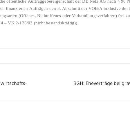
ie öffentliche Auftraggebereigenschaft der DB Netz AG nach § 98 N
lich finanzierten Aufträgen den 3. Abschnitt der VOB/A inklusive der
ungsarten (Offenes, Nichtoffenes oder Verhandlungsverfahren) frei z
 – VK 2-126/03 (nicht bestandskräftig))
wirtschafts-
BGH: Eheverträge bei gr