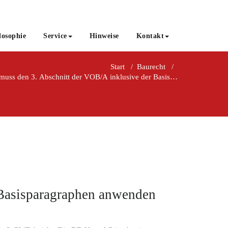
losophie
Service
Hinweise
Kontakt
Start
/
Baurecht
/
uss den 3. Abschnitt der VOB/A inklusive der Basisparagraphen anw
Basisparagraphen anwenden