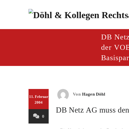
Zum
Inhalt
springen
paragraf.inf
Döhl & Kollegen – Rech
DB Netz
der VOB
Basispa
Von
Hagen Döhl
11. Februar
2004
DB Netz AG muss den 
0