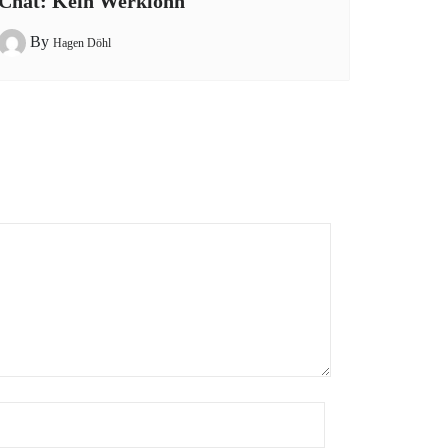
Chat: Kein Werklohn
By
Hagen Döhl