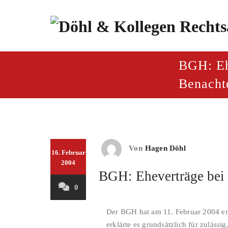
Zum
Inhalt
springen
paragraf.inf
Döhl & Kollegen – Rech
BGH: Eh
Benacht
Von
Hagen Döhl
16. Februar
2004
BGH: Eheverträge bei
0
Der BGH hat am 11. Februar 2004 ent
erklärte es grundsätzlich für zulässi