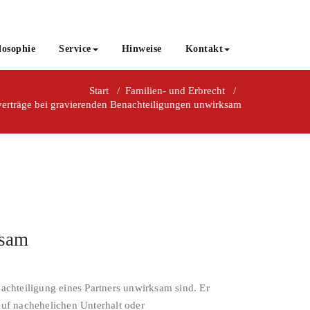
losophie
Service
Hinweise
Kontakt
Start
/
Familien- und Erbrecht
/
rträge bei gravierenden Benachteiligungen unwirksam
ksam
achteiligung eines Partners unwirksam sind. Er
 auf nachehelichen Unterhalt oder