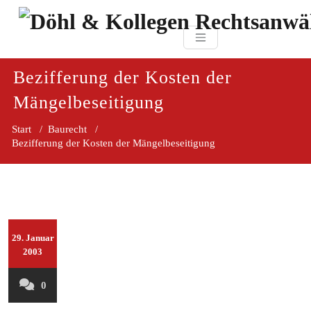
Zum
paragraf.in
Inhalt
Döhl & Kollegen 
springen
Rechtsanwaltsgesellsc
mbH
Bezifferung der Kosten der
Mängelbeseitigung
Start
/
Baurecht
/
Bezifferung der Kosten der Mängelbeseitigung
29. Januar
2003
0