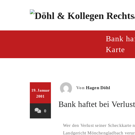
Zum
Inhalt
springen
paragraf.inf
Döhl & Kollegen – Rech
Bank haf
Karte
Von
Hagen Döhl
19. Januar
2001
Bank haftet bei Verlus
0
Wer den Verlust seiner Scheckkarte 
Landgericht Mönchengladbach verurte