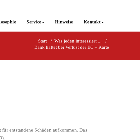
losophie
Service
Hinweise
Kontakt
Start
/
Was jeden interessiert ...
/
Bank haftet bei Verlust der EC – Karte
bst für entstandene Schäden aufkommen. Das
9).