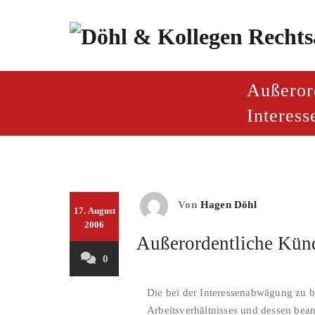
Zum
Inhalt
springen
paragraf.inf
Döhl & Kollegen – Rech
Außeror
Interes
Von
Hagen Döhl
17. August
2006
Außerordentliche Kün
0
Die bei der Interessenabwägung zu b
Arbeitsverhältnisses und dessen bea