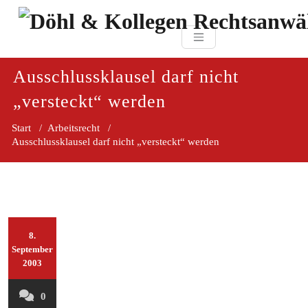
Zum
paragraf.in
Inhalt
Döhl & Kollegen 
springen
Rechtsanwaltsgesellsc
mbH
Ausschlussklausel darf nicht
„versteckt“ werden
Start
/
Arbeitsrecht
/
Ausschlussklausel darf nicht „versteckt“ werden
8.
September
2003
0