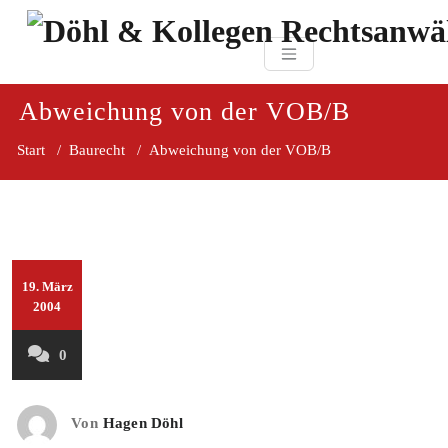
Zum
paragraf.in
Inhalt
Döhl & Kollegen 
springen
Rechtsanwaltsgesellsc
mbH
Abweichung von der VOB/B
Start
/
Baurecht
/
Abweichung von der VOB/B
19. März
2004
0
Von
Hagen Döhl