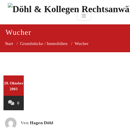
Zum
paragraf.in
Inhalt
Döhl & Kollegen 
springen
Rechtsanwaltsgesellsc
mbH
Wucher
Start
/
Grundstücke / Immobilien
/
Wucher
20. Oktober
2003
0
Von
Hagen Döhl