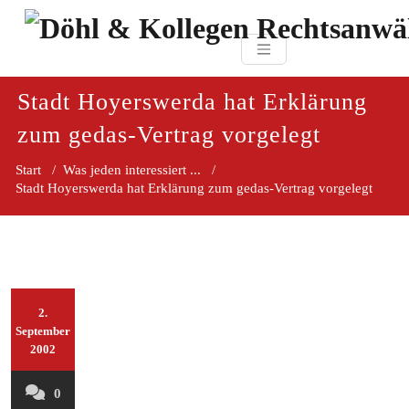
Zum
paragraf.in
Inhalt
Döhl & Kollegen 
springen
Rechtsanwaltsgesellsc
mbH
Stadt Hoyerswerda hat Erklärung
zum gedas-Vertrag vorgelegt
Start
/
Was jeden interessiert ...
/
Stadt Hoyerswerda hat Erklärung zum gedas-Vertrag vorgelegt
2.
September
2002
0