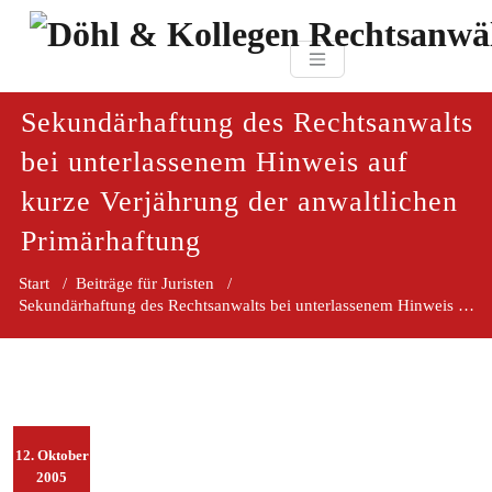
Zum
paragraf.in
Inhalt
Döhl & Kollegen 
springen
Rechtsanwaltsgesellsc
mbH
Sekundärhaftung des Rechtsanwalts
bei unterlassenem Hinweis auf
kurze Verjährung der anwaltlichen
Primärhaftung
Start
/
Beiträge für Juristen
/
Sekundärhaftung des Rechtsanwalts bei unterlassenem Hinweis auf k
12. Oktober
2005