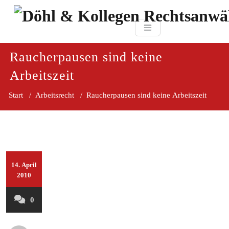
Zum
paragraf.in
Inhalt
Döhl & Kollegen 
springen
Rechtsanwaltsgesellsc
mbH
Raucherpausen sind keine
Arbeitszeit‎
Start
/
Arbeitsrecht
/
Raucherpausen sind keine Arbeitszeit‎
14. April
2010
0