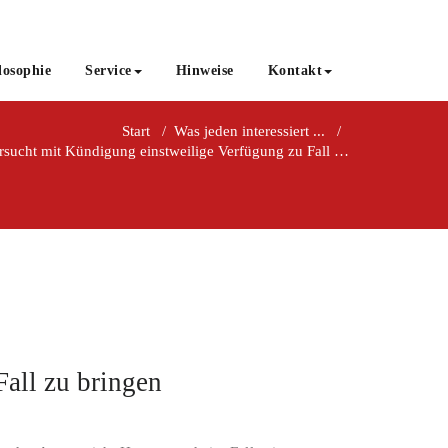
losophie
Service
Hinweise
Kontakt
Start
/
Was jeden interessiert ...
/
sucht mit Kündigung einstweilige Verfügung zu Fall zu bringen
all zu bringen