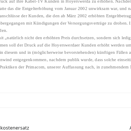
ruck auf ihre Kabel-TV Kunden in Hoyerswerda zu erhöhen. Nachdem
hatte das die Entgelterhöhung vom Januar 2002 unwirksam war, und 
anschlüsse der Kunden, die den ab März 2002 erhöhten Entgeltbetrag 
bergegangen mit Kündigungen der Versorgungsverträge zu drohen. In 
den.
t „natürlich nicht den erhöhten Preis durchsetzen, sondern sich le
en soll der Druck auf die Hoyerswerdaer Kunden erhöht werden um 
n diesem und in (möglicherweise bevorstehenden) künftigen Fällen a
wind entgegenkommen, nachdem publik wurde, dass solche einseitige
 Praktiken der Primacom, unserer Auffassung nach, in zunehmendem M
kostenersatz