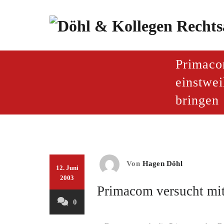
Zum
Inhalt
springen
paragraf.inf
Döhl & Kollegen – Rech
Primaco
einstwei
bringen
Von
Hagen Döhl
12. Juni
2003
Primacom versucht mit
0