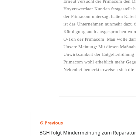
Erneut versucht die Primacom den D
Hoyerswerdaer Kunden festgestellt 
der Primacom untersagt hatten Kabel
ist das Unternehmen nunmehr dazu ü
Kündigung auch ausgesprochen wor
O-Ton der Primacom: Man wolle dami
Unsere Meinung: Mit diesen Maßnahm
Unwirksamkeit der Entgelterhöhung i
Primacom wohl erheblich mehr Gegen
Nebenbei bemerkt erweisen sich die
Beitragsnavigation
Previous
BGH folgt Mindermeinung zum Reparatur