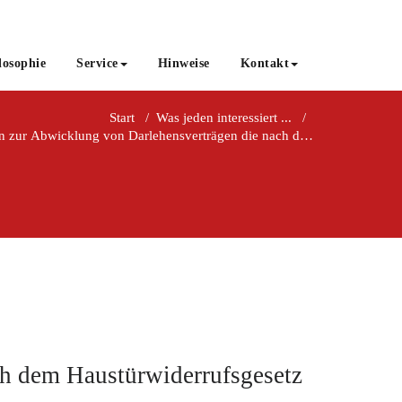
losophie
Service
Hinweise
Kontakt
Start
/
Was jeden interessiert ...
/
 zur Abwicklung von Darlehensverträgen die nach dem Haustürwiderru
h dem Haustürwiderrufsgesetz