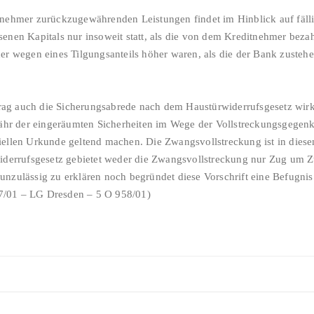
tnehmer zurückzugewährenden Leistungen findet im Hinblick auf fäl
senen Kapitals nur insoweit statt, als die von dem Kreditnehmer bez
der wegen eines Tilgungsanteils höher waren, als die der Bank zuste
r der eingeräumten Sicherheiten im Wege der Vollstreckungsgegenk
iellen Urkunde geltend machen. Die Zwangsvollstreckung ist in diese
widerrufsgesetz gebietet weder die Zwangsvollstreckung nur Zug um
nzulässig zu erklären noch begründet diese Vorschrift eine Befugnis
 U 2987/01 – LG Dresden – 5 O 958/01)