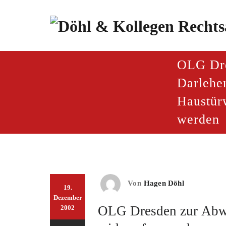
Zum
Inhalt
springen
paragraf.inf
Döhl & Kollegen – Rech
OLG Dre
Darlehe
Haustür
werden
Von
Hagen Döhl
19.
Dezember
OLG Dresden zur Abwi
2002