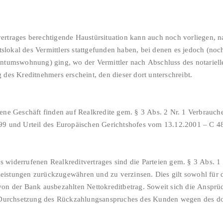
ertrages berechtigende Haustürsituation kann auch noch vorliegen,
lokal des Vermittlers stattgefunden haben, bei denen es jedoch (noc
entumswohnung) ging, wo der Vermittler nach Abschluss des notariell
 des Kreditnehmers erscheint, den dieser dort unterschreibt.
dene Geschäft finden auf Realkredite gem. § 3 Abs. 2 Nr. 1 Verbrauc
99 und Urteil des Europäischen Gerichtshofes vom 13.12.2001 – C 4
widerrufenen Realkreditvertrages sind die Parteien gem. § 3 Abs. 1 u
istungen zurückzugewähren und zu verzinsen. Dies gilt sowohl für 
von der Bank ausbezahlten Nettokreditbetrag. Soweit sich die Anspr
ie Durchsetzung des Rückzahlungsanspruches des Kunden wegen des do