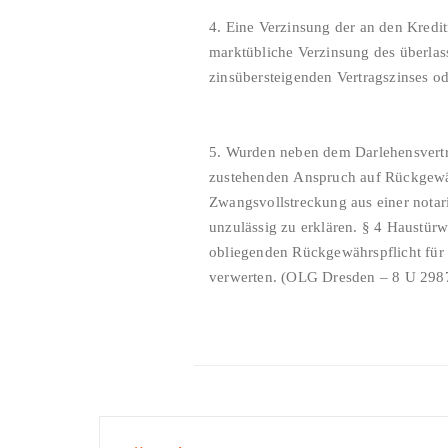
4. Eine Verzinsung der an den Kredi
marktübliche Verzinsung des überlas
zinsübersteigenden Vertragszinses o
5. Wurden neben dem Darlehensvertrag auch die Sicherungsabrede nach dem Haustürwiderrufsgesetz wirksam widerrufen, kann der Kreditnehmer den ihm
zustehenden Anspruch auf Rückgewäh
Zwangsvollstreckung aus einer notar
unzulässig zu erklären. § 4 Haustür
obliegenden Rückgewährspflicht für u
verwerten. (OLG Dresden – 8