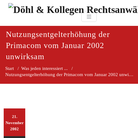
Zum
paragraf.in
Inhalt
Döhl & Kollegen 
springen
Rechtsanwaltsgesellsc
mbH
Nutzungsentgelterhöhung der
Primacom vom Januar 2002
unwirksam
Start
/
Was jeden interessiert ...
/
Nutzungsentgelterhöhung der Primacom vom Januar 2002 unwirksam
21.
November
2002