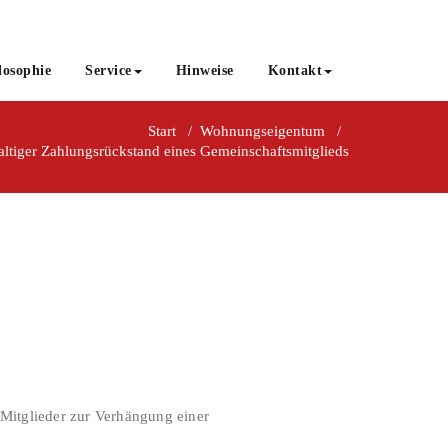
losophie
Service
Hinweise
Kontakt
Start
/
Wohnungseigentum
/
ltiger Zahlungsrückstand eines Gemeinschaftsmitglieds
 Mitglieder zur Verhängung einer