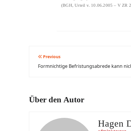
(BGH, Urteil v. 10.06.2005 – V ZR 
Beitragsnavigation
Previous
Formnichtige Befristungsabrede kann nic
Über den Autor
Hagen 