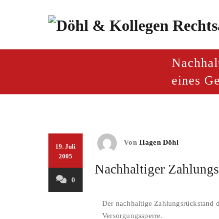
Zum
Inhalt
springen
paragraf.inf
Döhl & Kollegen – Rech
Nachhal
eines G
Von
Hagen Döhl
19. Juli
2005
Nachhaltiger Zahlungs
0
Der nachhaltige Zahlungsrückstand de
Versorgungssperre.