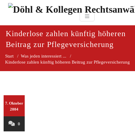
Zum
paragraf.in
Inhalt
Döhl & Kollegen 
springen
Rechtsanwaltsgesellsc
mbH
Kinderlose zahlen künftig höheren
Beitrag zur Pflegeversicherung
Start
/
Was jeden interessiert ...
/
Kinderlose zahlen künftig höheren Beitrag zur Pflegeversicherung
7. Oktober
2004
0