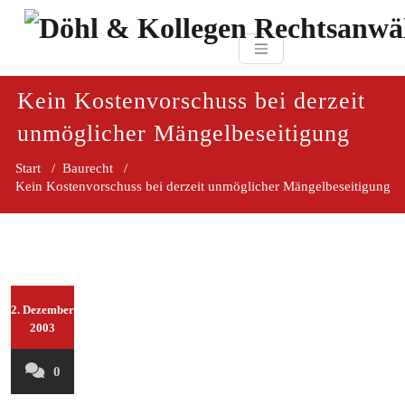
Zum
paragraf.in
Inhalt
Döhl & Kollegen 
springen
Rechtsanwaltsgesellsc
mbH
Kein Kostenvorschuss bei derzeit
unmöglicher Mängelbeseitigung
Start
/
Baurecht
/
Kein Kostenvorschuss bei derzeit unmöglicher Mängelbeseitigung
2. Dezember
2003
0