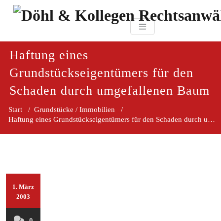
Zum
paragraf.in
Inhalt
Döhl & Kollegen 
springen
Rechtsanwaltsgesellsc
mbH
Haftung eines
Grundstückseigentümers für den
Schaden durch umgefallenen Baum
Start
/
Grundstücke / Immobilien
/
Haftung eines Grundstückseigentümers für den Schaden durch 
1. März
2003
0