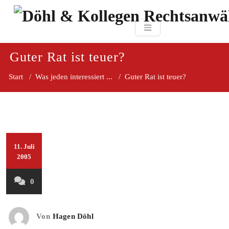
Zum
paragraf.in
Inhalt
Döhl & Kollegen 
springen
Rechtsanwaltsgesellsc
mbH
Guter Rat ist teuer?
Start
/
Was jeden interessiert ...
/
Guter Rat ist teuer?
11. Juli
2005
0
Von
Hagen Döhl