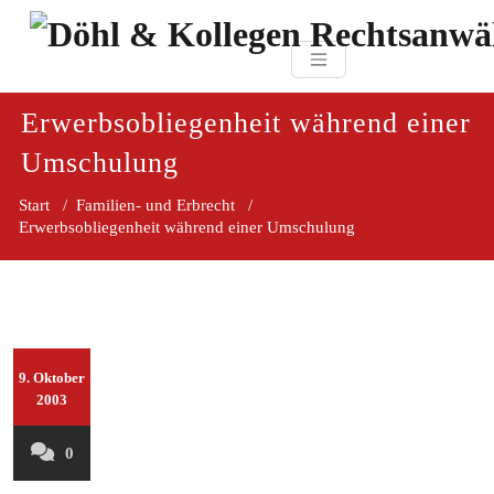
Zum
paragraf.in
Inhalt
Döhl & Kollegen 
springen
Rechtsanwaltsgesellsc
mbH
Erwerbsobliegenheit während einer
Umschulung
Start
/
Familien- und Erbrecht
/
Erwerbsobliegenheit während einer Umschulung
9. Oktober
2003
0