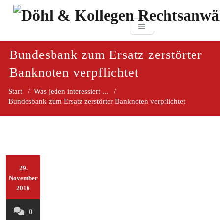
Zum
paragraf.in
Inhalt
Döhl & Kollegen 
springen
Rechtsanwaltsgesellsc
mbH
Bundesbank zum Ersatz zerstörter
Banknoten verpflichtet
Start
/
Was jeden interessiert ...
/
Bundesbank zum Ersatz zerstörter Banknoten verpflichtet
29.
November
2016
0