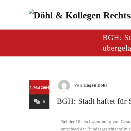
Zum
Inhalt
springen
paragraf.inf
Döhl & Kollegen – Rech
BGH: St
übergel
Von
Hagen Döhl
5. Mai 2004
BGH: Stadt haftet für
0
Bei der Überschwemmung von Grundstü
entschied der Bundesgerichtshof in 