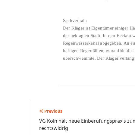
Sachverhalt:
Der Kläger ist Eigentümer einiger H
der beklagten Stadt. In den Becken 
Regenwasserkanal abgegeben. An ein
heftigen Regenfällen, woraufhin das
überschwemmte. Der Kläger verlangte
Beitragsnavigation
Previous
VG Köln hält neue Einberufungspraxis zu
rechtswidrig