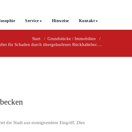
losophie
Service
Hinweise
Kontakt
Start
/
Grundstücke / Immobilien
/
BGH: Stadt haftet für Schaden durch übergelaufenes Rückhaltebecken
ebecken
t die Stadt aus enteignendem Eingriff. Dies