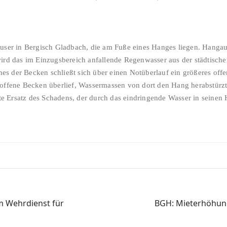
äuser in Bergisch Gladbach, die am Fuße eines Hanges liegen. Hanga
wird das im Einzugsbereich anfallende Regenwasser aus der städtisch
es der Becken schließt sich über einen Notüberlauf ein größeres of
 offene Becken überlief, Wassermassen von dort den Hang herabstür
 Ersatz des Schadens, der durch das eindringende Wasser in seinen H
m Wehrdienst für
BGH: Mieterhöhun