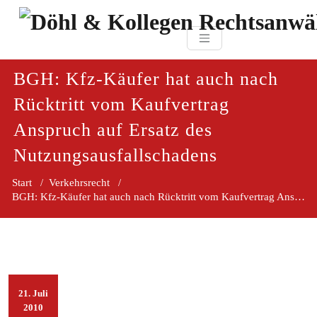
Zum
paragraf.in
Inhalt
Döhl & Kollegen 
springen
Rechtsanwaltsgesellsc
mbH
BGH: Kfz-Käufer hat auch nach
Rücktritt vom Kaufvertrag
Anspruch auf Ersatz des
Nutzungsausfallschadens
Start
/
Verkehrsrecht
/
BGH: Kfz-Käufer hat auch nach Rücktritt vom Kaufvertrag Anspruch auf Ersatz des Nutzungsausfallschadens
21. Juli
2010