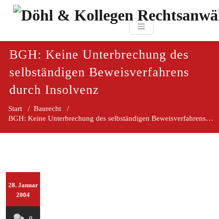
Zum
paragraf.in
Inhalt
Döhl & Kollegen 
springen
Rechtsanwaltsgesellsc
mbH
BGH: Keine Unterbrechung des
selbständigen Beweisverfahrens
durch Insolvenz
Start
/
Baurecht
/
BGH: Keine Unterbrechung des selbständigen Beweisverfahrens durch Insolvenz
28. Januar
2004
0