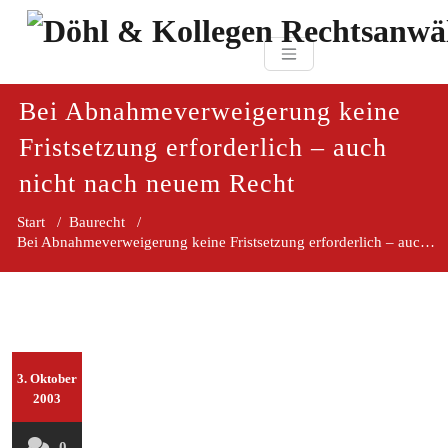
Zum
paragraf.in
Inhalt
Döhl & Kollegen 
springen
Rechtsanwaltsgesellsc
mbH
Bei Abnahmeverweigerung keine
Fristsetzung erforderlich – auch
nicht nach neuem Recht
Start
/
Baurecht
/
Bei Abnahmeverweigerung keine Fristsetzung erforderlich – auch nicht nach neuem Recht
3. Oktober
2003
0