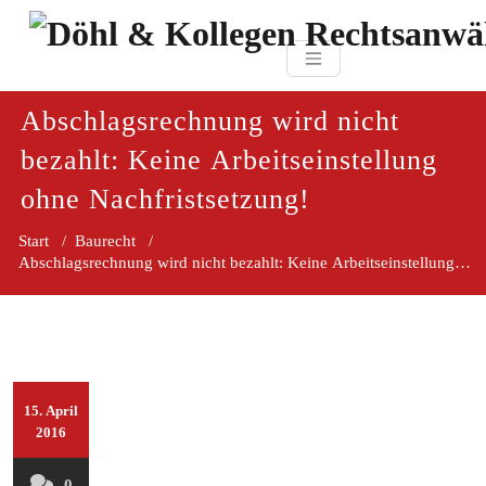
Zum
paragraf.in
Inhalt
Döhl & Kollegen 
springen
Rechtsanwaltsgesellsc
mbH
Abschlagsrechnung wird nicht
bezahlt: Keine Arbeitseinstellung
ohne Nachfristsetzung!
Start
/
Baurecht
/
Abschlagsrechnung wird nicht bezahlt: Keine Arbeitseinstellung ohn
15. April
2016
0