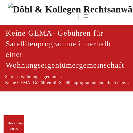
Zum
paragraf.in
Inhalt
Döhl & Kollegen 
springen
Rechtsanwaltsgesellsc
mbH
Keine GEMA- Gebühren für
Satellitenprogramme innerhalb
einer
Wohnungseigentümergemeinschaft
Start
/
Wohnungseigentum
/
Keine GEMA- Gebühren für Satellitenprogramme innerhalb einer Wohnungseigentümergemeinschaft
3. Dezember
2015