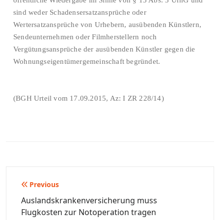
öffentliche Wiedergabe im Sinne von § 15 Abs. 3 UrhG und
sind weder Schadensersatzansprüche oder
Wertersatzansprüche von Urhebern, ausübenden Künstlern,
Sendeunternehmen oder Filmherstellern noch
Vergütungsansprüche der ausübenden Künstler gegen die
Wohnungseigentümergemeinschaft begründet.
(BGH Urteil vom 17.09.2015, Az: I ZR 228/14)
Beitragsnavigation
Previous
Auslandskrankenversicherung muss
Flugkosten zur Notoperation tragen