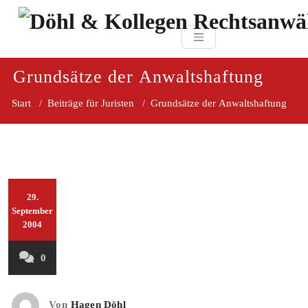
Zum
paragraf.in
Inhalt
Döhl & Kollegen 
springen
Rechtsanwaltsgesellsc
mbH
Grundsätze der Anwaltshaftung
Start
/
Beiträge für Juristen
/
Grundsätze der Anwaltshaftung
29.
September
2004
0
Von
Hagen Döhl