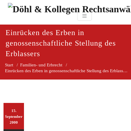
Zum
paragraf.in
Inhalt
Döhl & Kollegen 
springen
Rechtsanwaltsgesellsc
mbH
Einrücken des Erben in
genossenschaftliche Stellung des
Erblassers
Start
/
Familien- und Erbrecht
/
Einrücken des Erben in genossenschaftliche Stellung des Erblassers
15.
September
2000