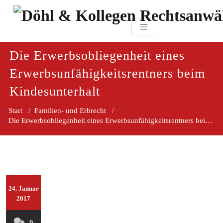
Zum
paragraf.in
Inhalt
Döhl & Kollegen 
springen
Rechtsanwaltsgesellsc
mbH
Die Erwerbsobliegenheit eines
Erwerbsunfähigkeitsrentners beim
Kindesunterhalt
Start
/
Familien- und Erbrecht
/
Die Erwerbsobliegenheit eines Erwerbsunfähigkeitsrentners beim Kindesunterhalt
24. Januar
2017
0