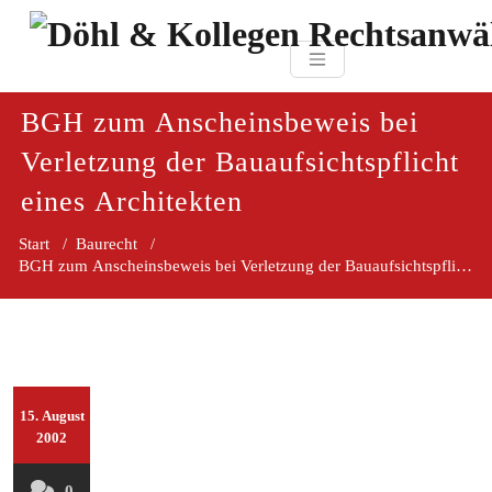
Zum
paragraf.in
Inhalt
Döhl & Kollegen 
springen
Rechtsanwaltsgesellsc
mbH
BGH zum Anscheinsbeweis bei
Verletzung der Bauaufsichtspflicht
eines Architekten
Start
/
Baurecht
/
BGH zum Anscheinsbeweis bei Verletzung der Bauaufsichtspflicht ei
15. August
2002
0