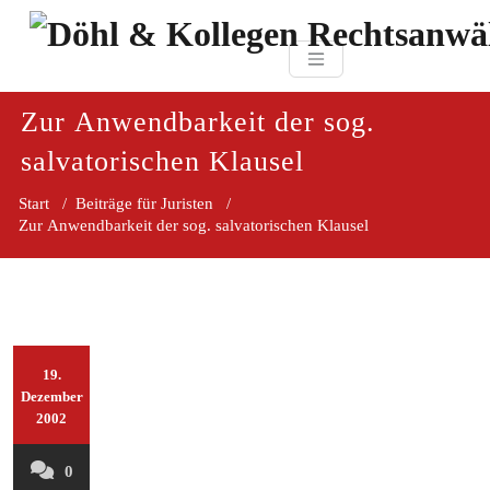
Zum
paragraf.in
Inhalt
Döhl & Kollegen 
springen
Rechtsanwaltsgesellsc
mbH
Zur Anwendbarkeit der sog.
salvatorischen Klausel
Start
/
Beiträge für Juristen
/
Zur Anwendbarkeit der sog. salvatorischen Klausel
19.
Dezember
2002
0