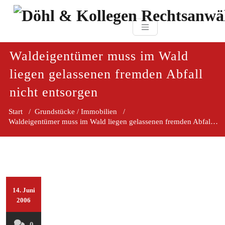
Zum
paragraf.in
Inhalt
Döhl & Kollegen 
springen
Rechtsanwaltsgesellsc
mbH
Waldeigentümer muss im Wald
liegen gelassenen fremden Abfall
nicht entsorgen
Start
/
Grundstücke / Immobilien
/
Waldeigentümer muss im Wald liegen gelassenen fremden Abfall nicht entsorgen
14. Juni
2006
0