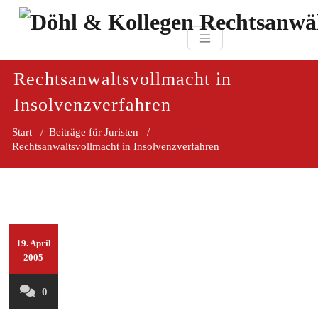
Zum
paragraf.in
Inhalt
Döhl & Kollegen 
springen
Rechtsanwaltsgesellsc
mbH
Rechtsanwaltsvollmacht in
Insolvenzverfahren
Start
/
Beiträge für Juristen
/
Rechtsanwaltsvollmacht in Insolvenzverfahren
19. April
2005
0