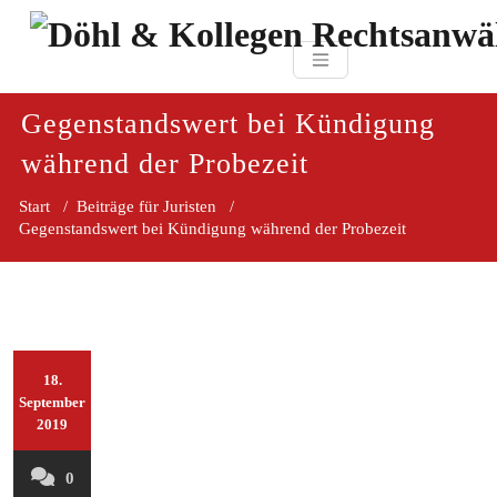
Zum
paragraf.in
Inhalt
Döhl & Kollegen 
springen
Rechtsanwaltsgesellsc
mbH
Gegenstandswert bei Kündigung
während der Probezeit
Start
/
Beiträge für Juristen
/
Gegenstandswert bei Kündigung während der Probezeit
18.
September
2019
0