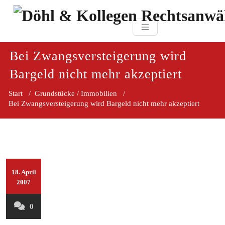
Zum
paragraf.in
Inhalt
Döhl & Kollegen 
springen
Rechtsanwaltsgesellsc
mbH
Bei Zwangsversteigerung wird
Bargeld nicht mehr akzeptiert
Start
/
Grundstücke / Immobilien
/
Bei Zwangsversteigerung wird Bargeld nicht mehr akzeptiert
18. April
2007
0